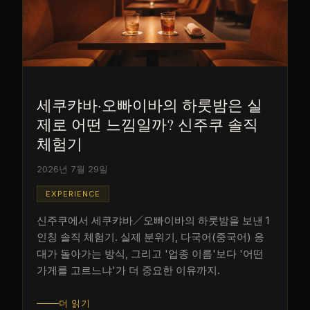
세쿠캬바·오빠이바의 하룻밤은 실
제로 어떤 느낌일까? 신주쿠 솔직
체험기
2026년 7월 29일
EXPERIENCE
신주쿠에서 세쿠캬바／오빠이바의 하룻밤을 보낸 1
인칭 솔직 체험기. 실제 분위기, 다국어(중국어) 응
대가 돌아가는 방식, 그리고 '업종 이름'보다 '어떤
가게를 고르느냐'가 더 중요한 이유까지.
더 읽기