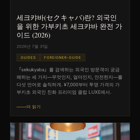
세크캬바(セクキャバ)란? 외국인
을 위한 가부키초 세크캬바 완전 가
이드 (2026)
2026년 7월 31일
GUIDES
FOREIGNER-GUIDE
「sekukyaba」를 검색하는 외국인 방문객이 궁금
해하는 세 가지—무엇인지, 얼마인지, 안전한지—를
다섯 언어로 솔직하게. ¥7,000부터 투명 가격의 가
부키초 외국인 친화 프리미엄 클럽 LUXE에서.
더 읽기