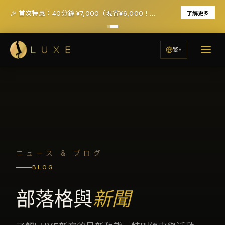
🎉 首次特惠：40分鐘 ¥7,000（現省¥6,000！）- 已含稅及服務費
了解更多
繁
ニュース & ブログ
BLOG
部落格與
新聞