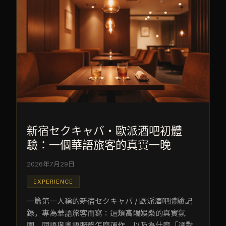
新宿セクキャバ・歐派酒吧初體
驗：一個華語旅客的真實一晚
2026年7月29日
EXPERIENCE
一篇第一人稱的新宿セクキャバ / 歐派酒吧體驗記
錄，專為華語旅客而寫：這類高端娛樂的真實氛
圍、國語與粵語服務怎麼運作，以及為什麼「選對