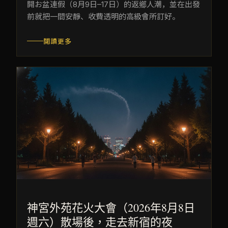
開お盆連假（8月9日–17日）的返鄉人潮，並在出發
前就把一間安靜、收費透明的高級會所訂好。
閱讀更多
神宮外苑花火大會（2026年8月8日
週六）散場後，走去新宿的夜