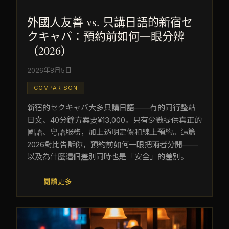
外國人友善 vs. 只講日語的新宿セ
クキャバ：預約前如何一眼分辨
（2026）
2026年8月5日
COMPARISON
新宿的セクキャバ大多只講日語——有的同行整站
日文、40分鐘方案要¥13,000。只有少數提供真正的
國語、粵語服務，加上透明定價和線上預約。這篇
2026對比告訴你，預約前如何一眼把兩者分開——
以及為什麼這個差別同時也是「安全」的差別。
閱讀更多