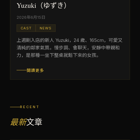
Yuzuki（ゆずき）
2026年6月15日
CAST
NEWS
上週剛入店的新人 Yuzuki，24 歲、165cm，可愛又
清純的鄰家氣質。慢步調、會聊天，安靜中帶親和
力，是那種一坐下整桌就鬆下來的女孩。
閱讀更多
RECENT
最新
文章