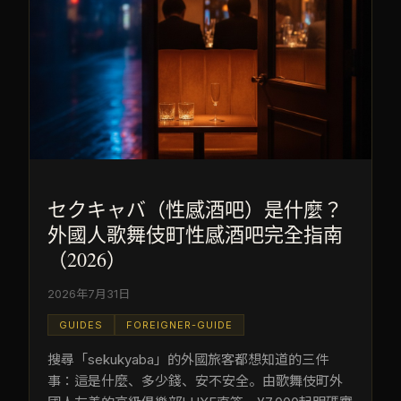
セクキャバ（性感酒吧）是什麼？
外國人歌舞伎町性感酒吧完全指南
（2026）
2026年7月31日
GUIDES
FOREIGNER-GUIDE
搜尋「sekukyaba」的外國旅客都想知道的三件
事：這是什麼、多少錢、安不安全。由歌舞伎町外