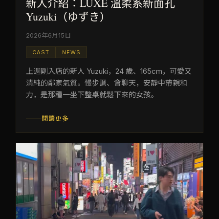
新人介紹：LUXE 溫柔系新面孔
Yuzuki（ゆずき）
2026年6月15日
CAST
NEWS
上週剛入店的新人 Yuzuki，24 歲、165cm，可愛又
清純的鄰家氣質。慢步調、會聊天，安靜中帶親和
力，是那種一坐下整桌就鬆下來的女孩。
閱讀更多