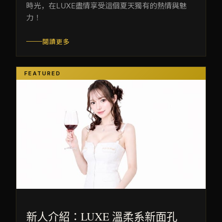
時光，在LUXE盡情享受這個夏天獨有的熱情與魅
力！
閱讀更多
FEATURED
新人介紹：LUXE 溫柔系新面孔