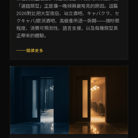
「選錯類型」正是讓一晚掃興最常見的原因。這篇
2026對比把大型夜店、站立酒吧、キャバクラ、セ
クキャバ/歐派酒吧、高級會所逐一拆開——按吵鬧
程度、消費可預測性、語言支援，以及每種類型真
正帶來的體驗。
閱讀更多