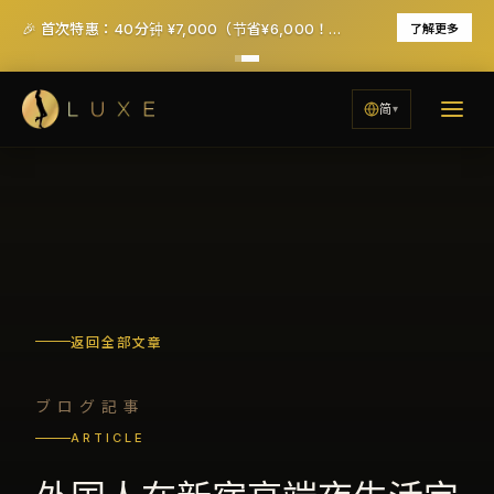
🎉 首次特惠：40分钟 ¥7,000（节省¥6,000！）- 含税及服务费
了解更多
简
返回全部文章
ブログ記事
ARTICLE