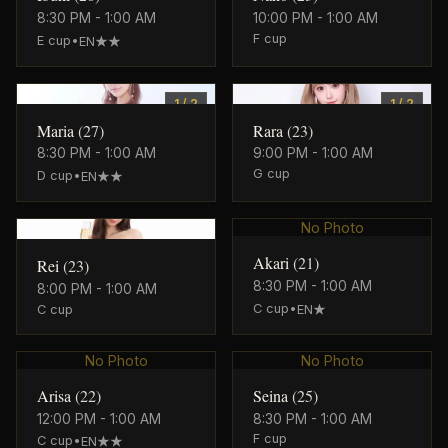
8:30 PM - 1:00 AM
10:00 PM - 1:00 AM
F
cup
E
cup
•
EN★★
0
0
1
/
2
1
/
2
Maria
(
27
)
Rara
(
23
)
8:30 PM - 1:00 AM
9:00 PM - 1:00 AM
G
cup
D
cup
•
EN★★
0
No Photo
Akari
(
21
)
Rei
(
23
)
8:30 PM - 1:00 AM
8:00 PM - 1:00 AM
C
cup
•
C
cup
EN★
No Photo
No Photo
Arisa
(
22
)
Seina
(
25
)
12:00 PM - 1:00 AM
8:30 PM - 1:00 AM
F
cup
C
cup
•
EN★★