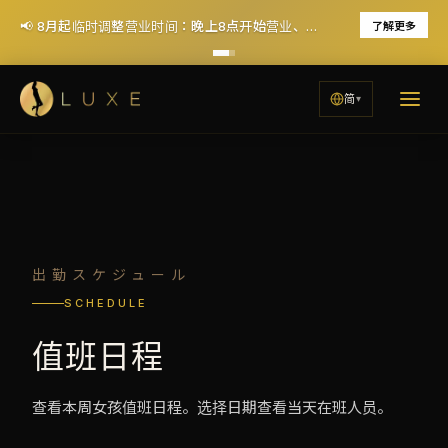
📢 8月起临时调整营业时间：晚上8点开始营业、周一休息（12月恢复每天晚7点营业）
了解更多
简
出勤スケジュール
SCHEDULE
值班日程
查看本周女孩值班日程。选择日期查看当天在班人员。