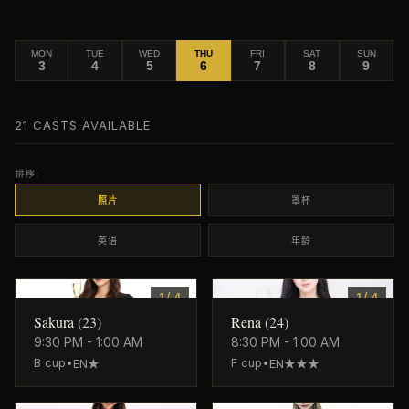
MON
TUE
WED
THU
FRI
SAT
SUN
3
4
5
6
7
8
9
21
CASTS AVAILABLE
排序:
照片
罩杯
英语
年龄
0
0
1
/
4
1
/
4
Sakura
(
23
)
Rena
(
24
)
9:30 PM - 1:00 AM
8:30 PM - 1:00 AM
B
cup
•
F
cup
•
EN★
EN★★★