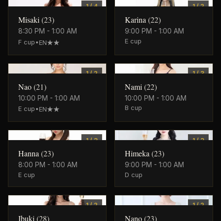
0
0
1
/
4
1
/
2
Misaki
(
23
)
Karina
(
22
)
8:30 PM - 1:00 AM
9:00 PM - 1:00 AM
E
cup
F
cup
•
EN★★
0
0
1
/
2
1
/
3
Nao
(
21
)
Nami
(
22
)
10:00 PM - 1:00 AM
10:00 PM - 1:00 AM
B
cup
E
cup
•
EN★★
0
0
1
/
3
1
/
3
Hanna
(
23
)
Himeka
(
23
)
8:00 PM - 1:00 AM
9:00 PM - 1:00 AM
E
cup
D
cup
0
0
1
/
2
1
/
2
Ibuki
(
28
)
Nano
(
23
)