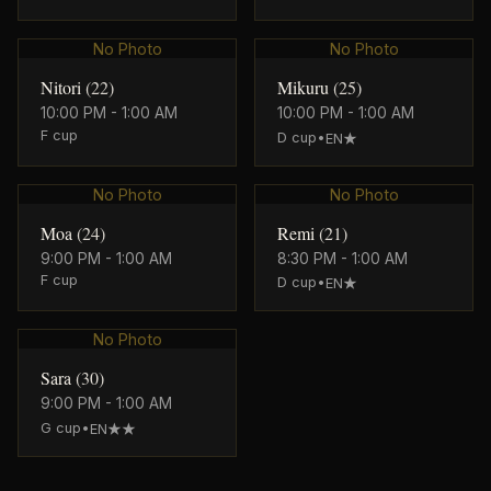
No Photo
No Photo
Nitori
(
22
)
Mikuru
(
25
)
10:00 PM - 1:00 AM
10:00 PM - 1:00 AM
F
cup
D
cup
•
EN★
No Photo
No Photo
Moa
(
24
)
Remi
(
21
)
9:00 PM - 1:00 AM
8:30 PM - 1:00 AM
F
cup
D
cup
•
EN★
No Photo
Sara
(
30
)
9:00 PM - 1:00 AM
G
cup
•
EN★★