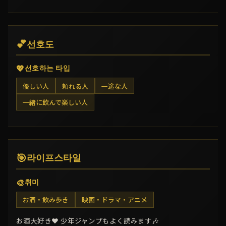
💕
선호도
💖
선호하는 타입
優しい人
頼れる人
一途な人
一緒に飲んで楽しい人
🎯
라이프스타일
🎨
취미
お酒・飲み歩き
映画・ドラマ・アニメ
お酒大好き❤ 少年ジャンプもよく読みます🎶