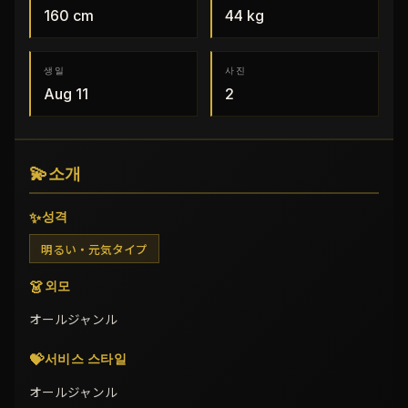
160
cm
44
kg
생일
사진
Aug 11
2
💫
소개
✨
성격
明るい・元気タイプ
👗
외모
オールジャンル
💝
서비스 스타일
オールジャンル