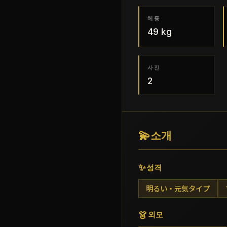
체중
49
kg
사진
2
💫
소개
✨
성격
明るい・元気タイプ
👗
외모