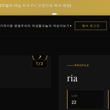
 (12월에 매일 저녁 7시 오픈으로 복귀 예정)
가격
이용 방법
우리의 여성들
오늘의 여성
멤버 로그인
더보기
›
1
/
2
PROFILE
ria
나이
22