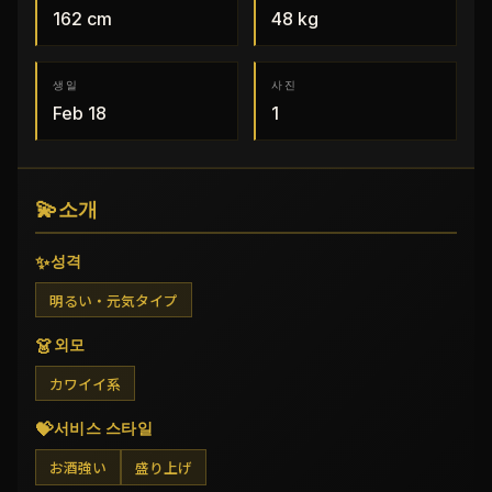
162
cm
48
kg
생일
사진
Feb 18
1
💫
소개
✨
성격
明るい・元気タイプ
👗
외모
カワイイ系
💝
서비스 스타일
お酒強い
盛り上げ