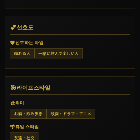
💕
선호도
💖
선호하는 타입
頼れる人
一緒に飲んで楽しい人
🎯
라이프스타일
🎨
취미
お酒・飲み歩き
映画・ドラマ・アニメ
🌴
휴일 스타일
友達・社交