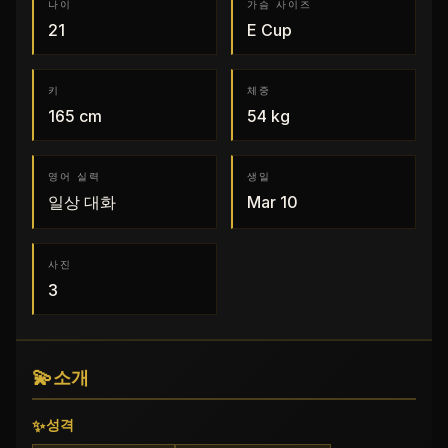
나이
가슴 사이즈
21
E
Cup
키
체중
165
cm
54
kg
영어 실력
생일
일상 대화
Mar 10
사진
3
💫
소개
✨
성격