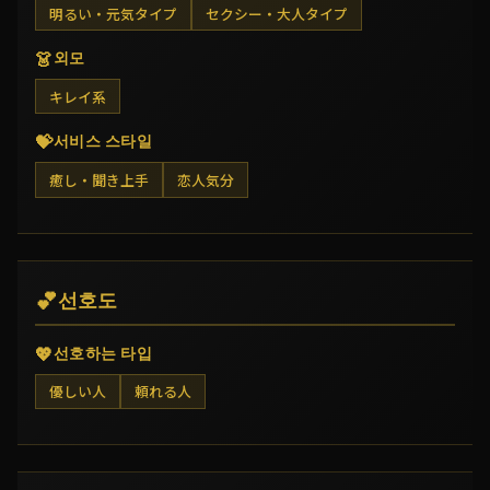
明るい・元気タイプ
セクシー・大人タイプ
👗
외모
キレイ系
💝
서비스 스타일
癒し・聞き上手
恋人気分
💕
선호도
💖
선호하는 타입
優しい人
頼れる人