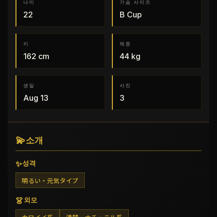
나이
가슴 사이즈
22
B
Cup
키
체중
162
cm
44
kg
생일
사진
Aug 13
3
💫
소개
✨
성격
明るい・元気タイプ
👗
외모