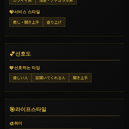
カワイイ系
清楚・ナチュラル系
💝
서비스 스타일
癒し・聞き上手
盛り上げ
💕
선호도
💖
선호하는 타입
優しい人
話聞いてくれる人
聞き上手
🎯
라이프스타일
🎨
취미