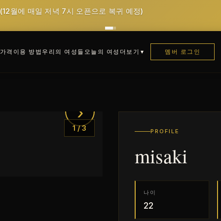
 (12월에 매일 저녁 7시 오픈으로 복귀 예정)
가격
이용 방법
우리의 여성들
오늘의 여성
멤버 로그인
더보기
›
1
/
3
PROFILE
misaki
나이
22