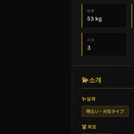
체중
53
kg
사진
3
💫
소개
✨
성격
明るい・元気タイプ
👗
외모