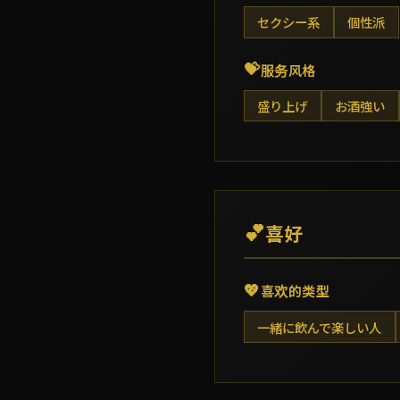
セクシー系
個性派
💝
服务风格
盛り上げ
お酒強い
💕
喜好
💖
喜欢的类型
一緒に飲んで楽しい人