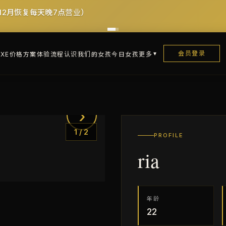
12月恢复每天晚7点营业）
会员登录
XE
价格方案
体验流程
认识我们的女孩
今日女孩
更多
›
1
/
2
PROFILE
ria
年龄
22