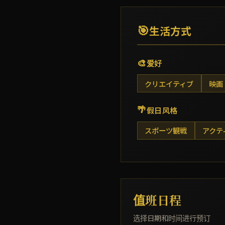
🎯
生活方式
🎨
爱好
クリエイティブ
映画
🌴
假日风格
スポーツ観戦
アクテ
值班日程
选择日期和时间进行预订