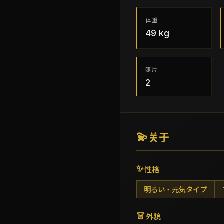
体重
49
kg
照片
2
💫
关于
✨
性格
明るい・元気タイプ
👗
外貌