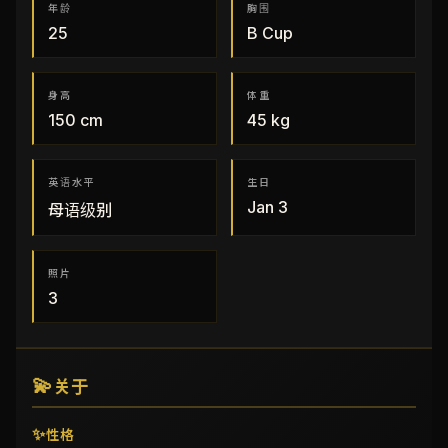
年龄
胸围
25
B
Cup
身高
体重
150
cm
45
kg
英语水平
生日
Jan 3
母语级别
照片
3
💫
关于
✨
性格