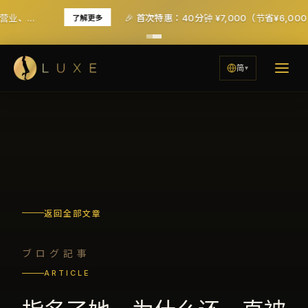
🎉 首次特惠：40分钟 ¥7,000（节省¥6,000！）- 含税及服务费
了解更多
简
返回全部文章
ブログ記事
ARTICLE