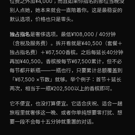
位费之外加¥4,000；而且如果你指名的那位当晚没
别人点她，她本来就会一直陪着你。这是最稳妥的
默认选项，价格也只是零头。
独占指名
是奢侈选项。最低¥108,000 / 40分钟
（含税及服务费）。拆开看就是¥40,500（套餐＋
独占指名费）＋¥67,500香槟。之后每延长40分钟
再加¥40,500。香槟按每节¥67,500累计，但不必
每节都开新瓶——一瓶也行，只要累计总额覆盖到
「¥67,500 ×节数」就够。举个例子：首节＋延长
两次，相当于一瓶¥202,500以上的香槟即可。
它不便宜，也没打算便宜。它适合庆祝、适合一趟
旅程里就奢侈这一晚、或者你单纯想要零打扰、想
要一段不会每十五分钟就重置的对话。