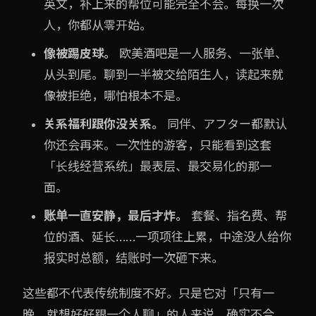
英文，补上来的帮位可能完全不会。每换一次
人，你都从零开始。
像被踢皮球。
欧美酒吧是一人服务、一张单、
从头到尾。聊到一半被交给陌生人，读起来就
像被拒绝，哪怕根本不是。
关系福利跟你没关系。
同伴、アフター都默认
你还会再来。一次性的游客，只能看到这套
「长线经营系统」最表层、最交易化的那一
面。
账单一直安静，最后才炸。
套餐、指名费、帮
位的酒、延长……一项项往上累，中途没人给你
报实时总额，结账时一次砸下来。
这些都不代表传统制度不好。只是它对「只有一
晚、就想好好跟一个人聊」的人来说，确实不合