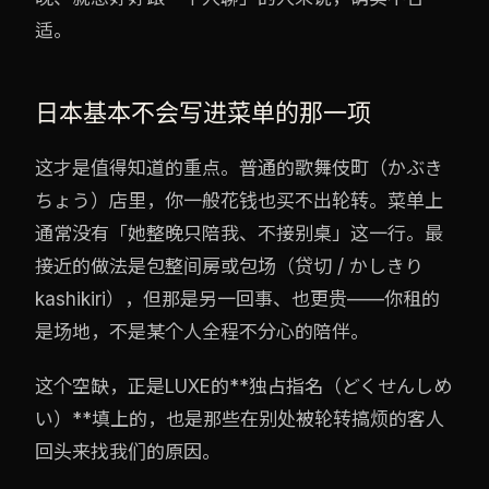
适。
日本基本不会写进菜单的那一项
这才是值得知道的重点。普通的歌舞伎町（かぶき
ちょう）店里，你一般花钱也买不出轮转。菜单上
通常没有「她整晚只陪我、不接别桌」这一行。最
接近的做法是包整间房或包场（贷切 / かしきり
kashikiri），但那是另一回事、也更贵——你租的
是场地，不是某个人全程不分心的陪伴。
这个空缺，正是LUXE的**独占指名（どくせんしめ
い）**填上的，也是那些在别处被轮转搞烦的客人
回头来找我们的原因。