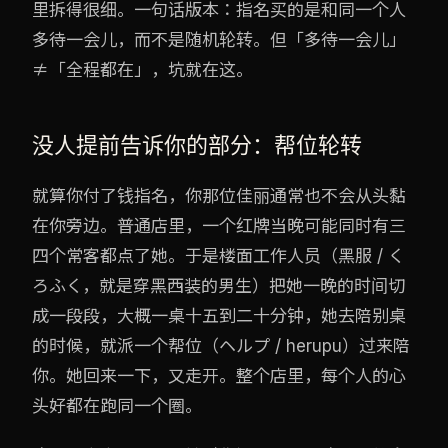
里拆得很细。一句话版本：指名买的是和同一个人
多待一会儿，而不是随机轮转。但「多待一会儿」
≠「全程都在」，坑就在这。
没人提前告诉你的部分：帮位轮转
就算你付了钱指名，你那位佳丽通常也不会从头黏
在你旁边。普通店里，一个红牌当晚可能同时有三
四个常客都点了她。于是楼面工作人员（黑服 / く
ろふく，就是穿黑西装的男生）把她一晚的时间切
成一段段，大概一桌十五到二十分钟，她去陪别桌
的时候，就派一个帮位（ヘルプ / herupu）过来陪
你。她回来一下，又走开。整个店里，每个人的心
头好都在跑同一个圈。