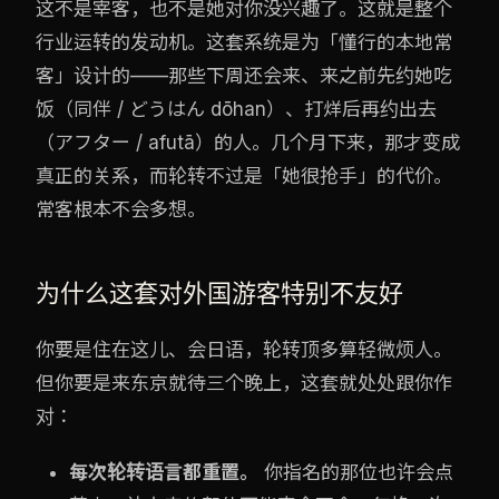
这不是宰客，也不是她对你没兴趣了。这就是整个
行业运转的发动机。这套系统是为「懂行的本地常
客」设计的——那些下周还会来、来之前先约她吃
饭（同伴 / どうはん dōhan）、打烊后再约出去
（アフター / afutā）的人。几个月下来，那才变成
真正的关系，而轮转不过是「她很抢手」的代价。
常客根本不会多想。
为什么这套对外国游客特别不友好
你要是住在这儿、会日语，轮转顶多算轻微烦人。
但你要是来东京就待三个晚上，这套就处处跟你作
对：
每次轮转语言都重置。
你指名的那位也许会点