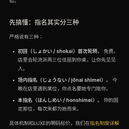
验。
先搞懂：指名其实分三种
严格说有三种：
初回（しょかい / shokai）首次轮转。
免费。
店里会轮流派两三位佳丽到你桌，让你先见见
人。
场内指名（じょうない / jōnai shimei）。
今
晚在店里遇到某位，你点名要她专门陪你。
本指名（ほんしめい / honshimei）。
你的固
定那位，每次来都为她而来。
具体机制和LUXE的明码标价，我们在
指名制度详解