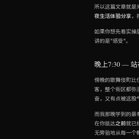
所以这篇文章就是
夜生活体验分享
，
如果你想先看实操
讲的是"感受"。
晚上7:30 —
傍晚的歌舞伎町比
客，整个街区都弥
奋，又有点被这股
而我那晚学到的最
在你抵达
之前
就已
无旁骀地从每一个