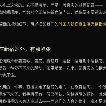
来补上这块的。它不是清单，而是一段真实的过程记录——
按时间顺序，写给那个正站在新宿站门口、犹豫要不要进去
层面的规划细节，可以搭配我们的
外国人新宿夜生活完整指
 站在新宿站外，有点紧张
任何照片都要更吵、更亮。霓虹灯一层叠一层堆到十层楼高
漫着一种停不下来的躁动。如果是第一次来，最真实的心情
气势压住。
有用的一件事，直接决定了整晚的走向：在歌舞伎町，一个
经定下来了。我手机里有一份已确认、价格透明的预约。就
朝我招手的人身边走过去——而这样的人真的很多。我不是来