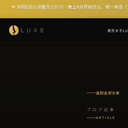
🎉 首次特惠：40分钟 ¥7,000（节省¥6,000！）- 含税及
首页
关于LU
返回全部文章
ブログ記事
ARTICLE