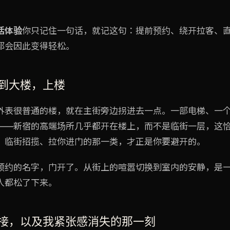
活体验
你只记住一句话，就记这句：提前预约、绕开拉客、
都会因此变得轻松。
 找到大楼，上楼
外表很普通的楼，就在主街旁边拐进去一点。一部电梯、一
——新宿的高端场所几乎都开在楼上，而不是临街一层，这
。临街招揽、拉你进门的那一类，才正是你要避开的。
预约的名字，门开了。从街上的喧嚣切换到室内的安静，是
人都松了下来。
— 迎接，以及我紧张感消失的那一刻