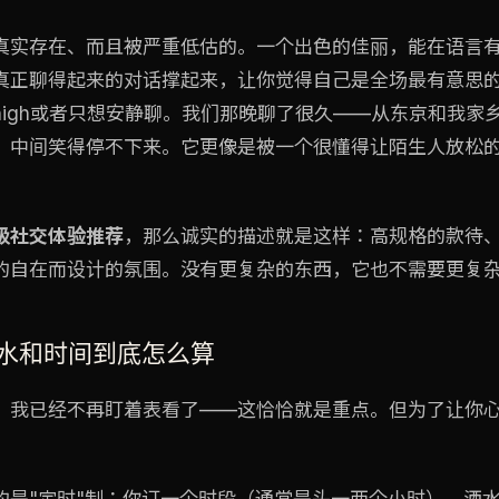
真实存在、而且被严重低估的。一个出色的佳丽，能在语言
真正聊得起来的对话撑起来，让你觉得自己是全场最有意思
high或者只想安静聊。我们那晚聊了很久——从东京和我家
，中间笑得停不下来。它更像是被一个很懂得让陌生人放松
级社交体验推荐
，那么诚实的描述就是这样：高规格的款待
的自在而设计的氛围。没有更复杂的东西，它也不需要更复
 酒水和时间到底怎么算
，我已经不再盯着表看了——这恰恰就是重点。但为了让你
的是"定时"制：你订一个时段（通常是头一两个小时），酒