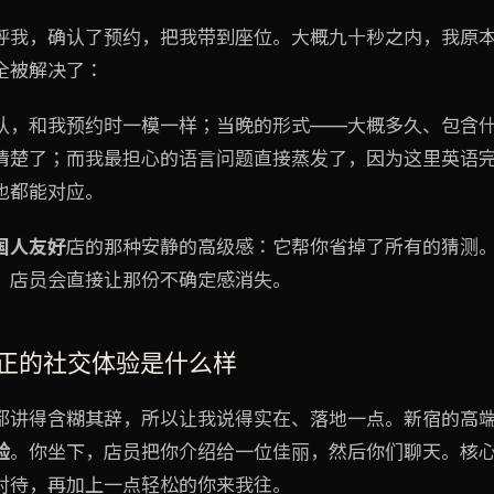
呼我，确认了预约，把我带到座位。大概九十秒之内，我原
全被解决了：
认，和我预约时一模一样；当晚的形式——大概多久、包含
清楚了；而我最担心的语言问题直接蒸发了，因为这里英语
也都能对应。
国人友好
店的那种安静的高级感：它帮你省掉了所有的猜测
，店员会直接让那份不确定感消失。
 真正的社交体验是什么样
都讲得含糊其辞，所以让我说得实在、落地一点。新宿的高
验
。你坐下，店员把你介绍给一位佳丽，然后你们聊天。核
对待，再加上一点轻松的你来我往。