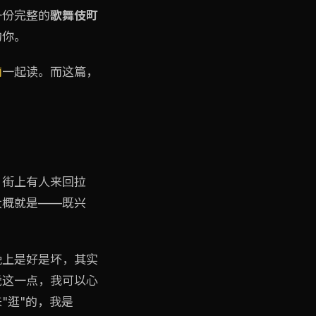
一份完整的
歌舞伎町
的你。
南
一起读。而这篇，
，街上有人来回拉
大概就是——既兴
晚上是好是坏，其实
凭这一点，我可以心
"逛"的，我是