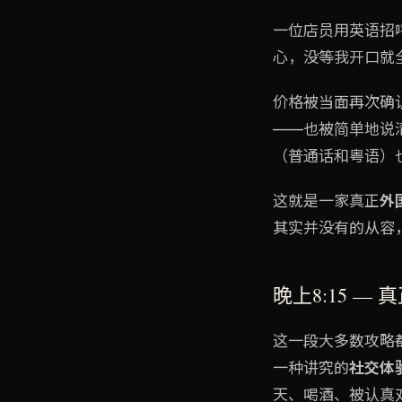
一位店员用英语招
心，没等我开口就
价格被当面再次确
——也被简单地说
（普通话和粤语）
这就是一家真正
外
其实并没有的从容
晚上8:15 —
这一段大多数攻略
一种讲究的
社交体
天、喝酒、被认真