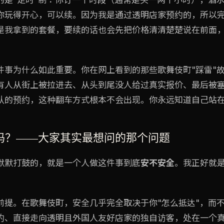
你玩得开心，可以续。因为我是通过透明店家预约的，所以
是我拿到的套餐，要续的话也会先把价格清清楚楚说在前面
件事为什么如此重要。你在网上看到的那些歌舞伎町"踩雷"
有人从街上被拉进去、从头到尾没人给过真实报价、最后被
认的预约，这种翻车方式根本不会出现。你永远知道自己站
吗？——大家其实最想问的那个问题
默默打鼓的，就是一个人做这件事到底
安不安全
。我正好就
前提。在歌舞伎町，安全几乎完全取决于你"怎么抵达"，而不
约、直接走向透明且外国人友好店家的独自访客，处在一个