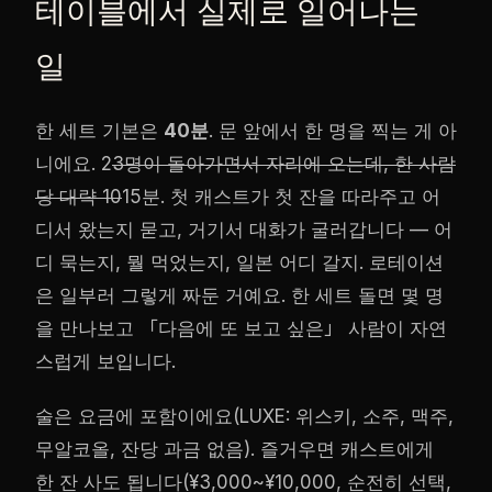
테이블에서 실제로 일어나는
일
한 세트 기본은
40분
. 문 앞에서 한 명을 찍는 게 아
니에요. 2
3명이 돌아가면서 자리에 오는데, 한 사람
당 대략 10
15분. 첫 캐스트가 첫 잔을 따라주고 어
디서 왔는지 묻고, 거기서 대화가 굴러갑니다 — 어
디 묵는지, 뭘 먹었는지, 일본 어디 갈지. 로테이션
은 일부러 그렇게 짜둔 거예요. 한 세트 돌면 몇 명
을 만나보고 「다음에 또 보고 싶은」 사람이 자연
스럽게 보입니다.
술은 요금에 포함이에요(LUXE: 위스키, 소주, 맥주,
무알코올, 잔당 과금 없음). 즐거우면 캐스트에게
한 잔 사도 됩니다(¥3,000~¥10,000, 순전히 선택,