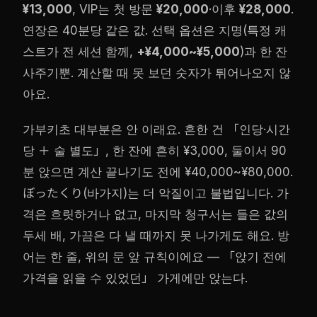
¥13,000
, VIP는 첫 방문
¥20,000
·이후
¥28,000
.
연장은 40분당 같은 값. 선택 옵션은 지명(특정 캐
스트가 전 세션 함께,
+¥4,000~¥5,000
)과 한 잔
사주기뿐. 계산할 때 못 보던 숫자가 튀어나오지 않
아요.
가부키초 대부분은 안 이래요. 흔한 건 「인당·시간
당 ＋ 술 별도」, 한 잔에 흔히 ¥3,000, 둘이서 90
분 앉으면 계산 끝나기도 전에 ¥40,000~¥80,000.
ぼったくり(바가지)는 더 악질이고 불법입니다. 가
격은 흐릿하거나 없고, 마지막 청구서는 들은 값의
두세 배, 가끔은 다 낼 때까지 못 나가게도 해요. 방
어는 한 줄, 위의 문 앞 규칙이에요 — 「앉기 전에
가격을 읽을 수 있었던」 가게에만 앉는다.