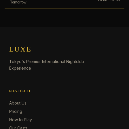
Tomorrow
LUXE
Tokyo's Premier International Nightclub
Experience
NAVIGATE
About Us
Pricing
How to Play
Our Casts