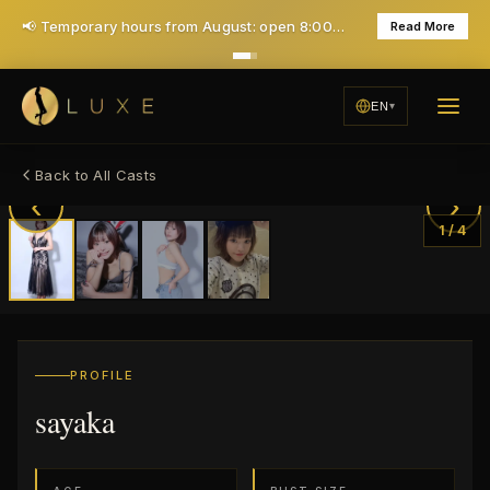
📢 Temporary hours from August: open 8:00 PM, closed Mondays — daily 7PM opening returns in December
Read More
EN
Back to All Casts
‹
›
1
/
4
PROFILE
sayaka