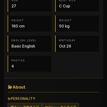
AGE
BUST SIZE
27
C
Cup
HEIGHT
WEIGHT
160
cm
50
kg
ENGLISH LEVEL
BIRTHDAY
Basic English
Oct 26
PHOTOS
4
💫
About
✨
PERSONALITY