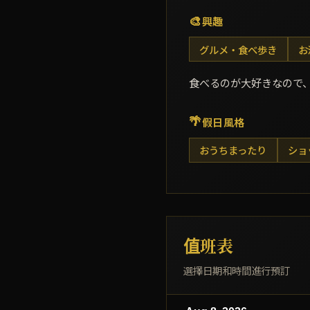
🎨
興趣
グルメ・食べ歩き
お
食べるのが大好きなので、
🌴
假日風格
おうちまったり
ショ
值班表
選擇日期和時間進行預訂