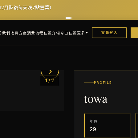
12月恢復每天晚7點營業）
會員登入
於我們
收費方案
消費流程
佳麗介紹
今日佳麗
更多
›
1
/
2
PROFILE
towa
年齡
29