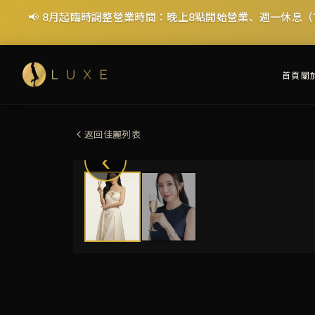
📢 8月起臨時調整營業時間：晚上8點開始營業、週一休息（
首頁
關
返回佳麗列表
‹