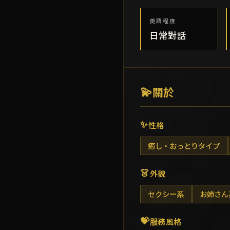
英語程度
日常對話
💫
關於
✨
性格
癒し・おっとりタイプ
👗
外貌
セクシー系
お姉さん
💝
服務風格