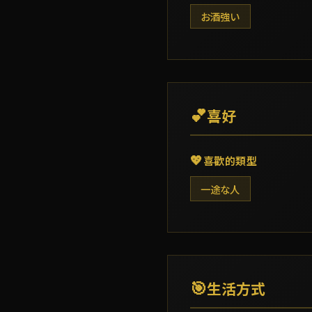
お酒強い
💕
喜好
💖
喜歡的類型
一途な人
🎯
生活方式