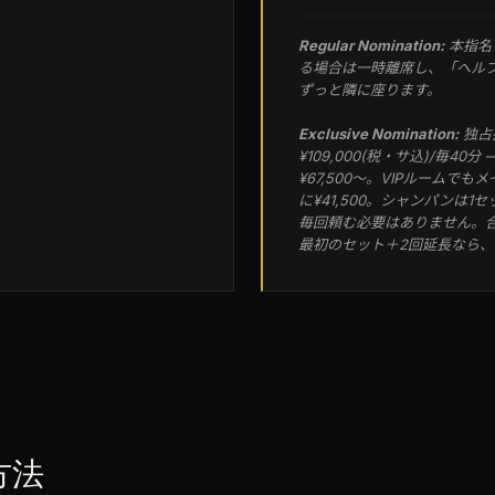
Regular Nomination:
本指名
る場合は一時離席し、「ヘル
ずっと隣に座ります。
Exclusive Nomination:
独占
¥109,000(税・サ込)/毎40
¥67,500〜。VIPルーム
に¥41,500。シャンパンは1
毎回頼む必要はありません。合計
最初のセット＋2回延長なら、¥
方法