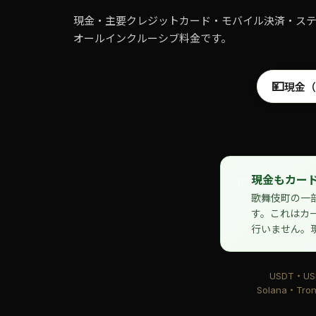
現金・主要クレジットカード・モバイル決済・ス
オールインクルーシブ料金です。
💴
現金（
✅
現金もカード
歌舞伎町の一
す。これはカ
行いません。
USDT・US
Solana・