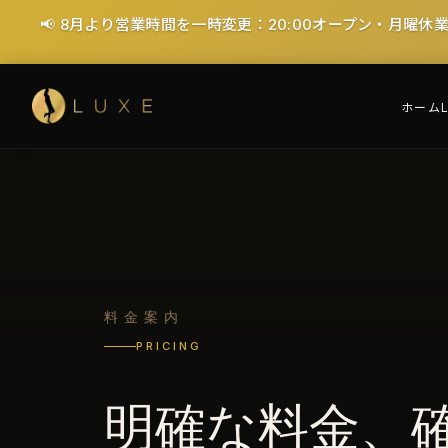
🎉 初回限定：40分 ¥7,000（¥6,000お得！）- 税・サ
ホーム
料金案内
PRICING
明確な料金、