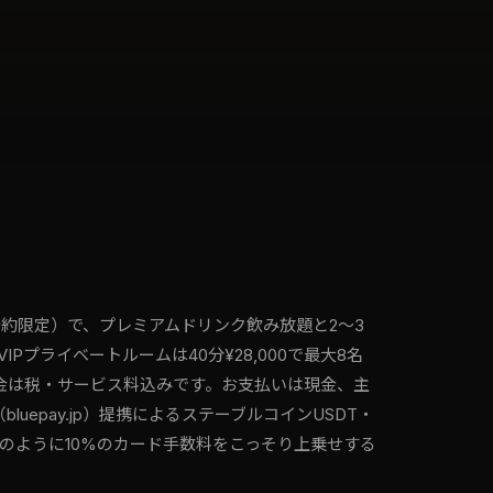
予約限定）で、プレミアムドリンク飲み放題と2〜3
プライベートルームは40分¥28,000で最大8名
の料金は税・サービス料込みです。お支払いは現金、主
y（bluepay.jp）提携によるステーブルコインUSDT・
のように10%のカード手数料をこっそり上乗せする