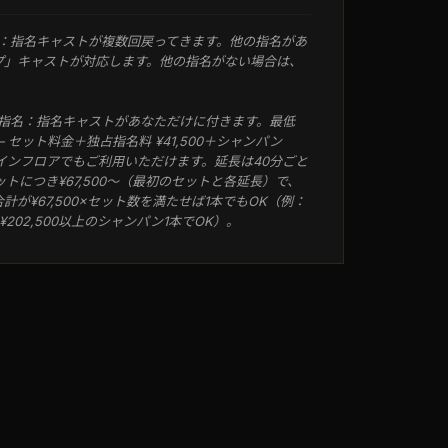
：指名キャストが複数回戻ってきます。他の指名があ
プ」キャストが対応します。他の指名がない場合は、
指名：指名キャストがあなただけに付きます。最低
分 — セット料金＋独占指名料 ¥41,500＋シャンパン
でもメインフロアでもご利用いただけます。延長は40分ごと
セットにつき¥67,500〜（最初のセットと各延長）で、
が¥67,500×セット数を満たせば1本でもOK（例：
202,500以上のシャンパン1本でOK）。