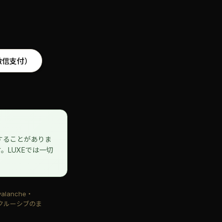
（微信支付）
することがありま
LUXEでは一切
alanche・
ンクルーシブのま