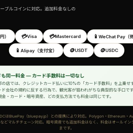
テーブルコインに対応。追加料金なしの
💳
💳
📱
Visa
Mastercard
円）
WeChat Pay
📱
🪙
🪙
USDT
USDC
Alipay（支付宝）
も同一料金 — カード手数料は一切なし
部の店では、クレジットカード払いに10%の「カード手数料」を上乗せ
ード会社の規約に反する行為で、観光客が狙われがちな典型的な手口です。
現金・カード・暗号資産、どの支払方法でも料金は同じです。
DCはBluePay（bluepay.jp）との提携により対応。Polygon・Ethereum・Av
Tronなどマルチチェーン対応。暗号資産でも追加料金はなく、料金はオールイ
まです。